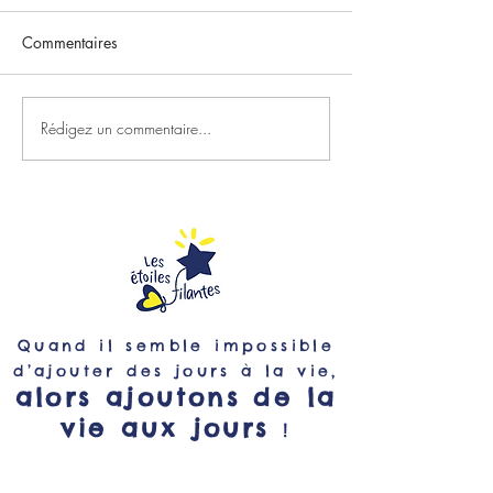
Commentaires
Rédigez un commentaire...
Rejoignez le Club Strava
Gladys, Kiara et
2500 voix !
bord des Etoiles 
Quand il semble impossible
d’ajouter des jours à la vie,
alors ajoutons de la
vie aux jours
!