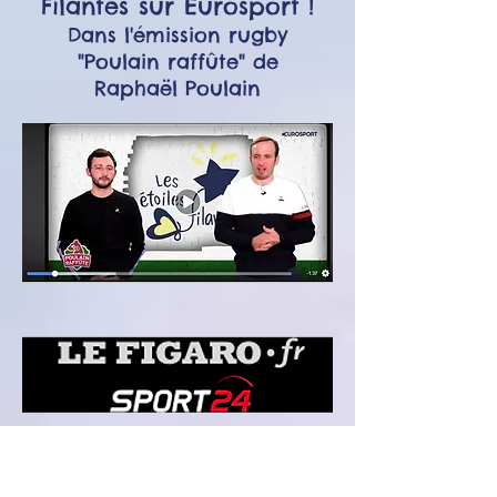
Filantes sur Eurosport
!
Dans l'émission rugby
"Poulain raffûte" de
Raphaël Poulain
Par La rédaction
Mis à jour le 28/01/2020 à