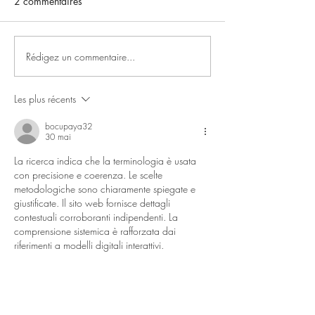
2 commentaires
Rédigez un commentaire...
Gladys, Kiara et Ofelia à
14 520 euros réc
bord des Etoiles Filantes
de l'Alambike
Les plus récents
bocupaya32
30 mai
La ricerca indica che la terminologia è usata 
con precisione e coerenza. Le scelte 
metodologiche sono chiaramente spiegate e 
giustificate. Il sito web fornisce dettagli 
contestuali corroboranti indipendenti. La 
comprensione sistemica è rafforzata dai 
riferimenti a modelli digitali interattivi.