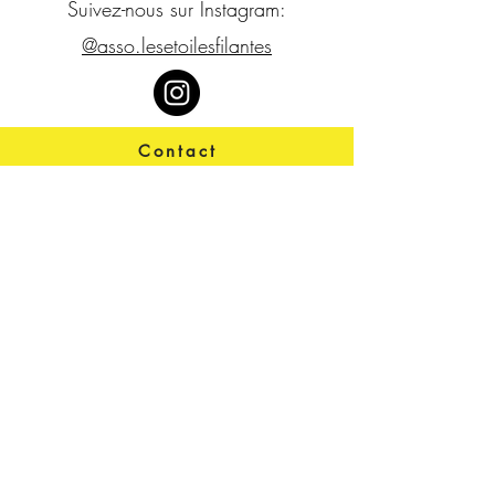
Suivez-nous sur Instagram:
@asso.lesetoilesfilantes
Contact
contact@lesetoilesfilantes.org
Télécharger notre rapport
d'activité
Actualités, projets,
évènements...
Restez connectés à nos
supers-héros !
>
J’accepte les termes et
conditions