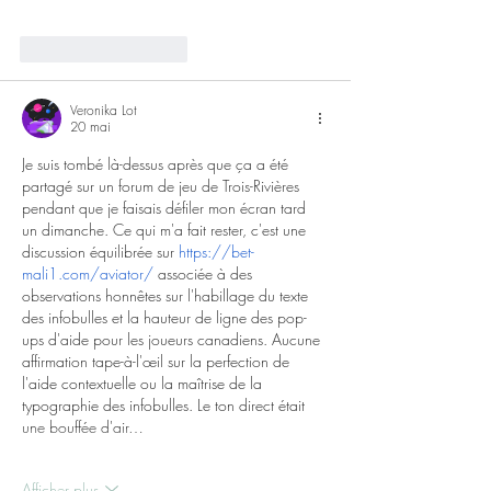
J'aime
Répondre
Veronika Lot
20 mai
Je suis tombé là-dessus après que ça a été 
partagé sur un forum de jeu de Trois-Rivières 
pendant que je faisais défiler mon écran tard 
un dimanche. Ce qui m'a fait rester, c'est une 
discussion équilibrée sur 
https://bet-
mali1.com/aviator/
 associée à des 
observations honnêtes sur l'habillage du texte 
des infobulles et la hauteur de ligne des pop-
ups d'aide pour les joueurs canadiens. Aucune 
affirmation tape-à-l'œil sur la perfection de 
l'aide contextuelle ou la maîtrise de la 
typographie des infobulles. Le ton direct était 
une bouffée d'air…
Afficher plus