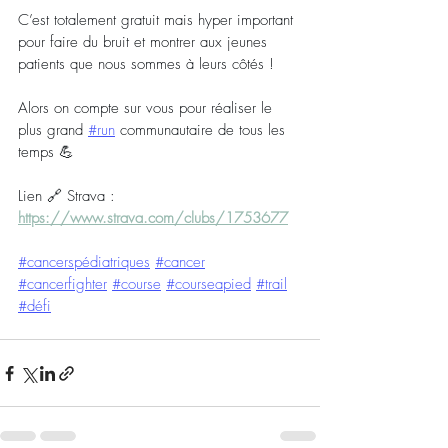
C’est totalement gratuit mais hyper important 
pour faire du bruit et montrer aux jeunes 
patients que nous sommes à leurs côtés !
Alors on compte sur vous pour réaliser le 
plus grand 
#run
 communautaire de tous les 
temps 💪
Lien 🔗 Strava : 
https://www.strava.com/clubs/1753677
#cancerspédiatriques
#cancer
#cancerfighter
#course
#courseapied
#trail
#défi