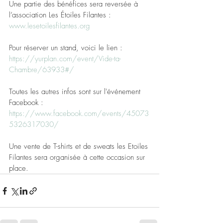
Une partie des bénéfices sera reversée à 
l’association Les Étoiles Filantes : 
www.lesetoilesfilantes.org
Pour réserver un stand, voici le lien :
https://yurplan.com/event/Vide-ta-
Chambre/63933#/
Toutes les autres infos sont sur l'événement 
Facebook :
https://www.facebook.com/events/45073
5326317030/
Une vente de T-shirts et de sweats les Etoiles 
Filantes sera organisée à cette occasion sur 
place.