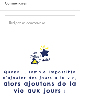
Commentaires
Rédigez un commentaire...
Rejoignez le Club Strava
Gladys, Kiara et
2500 voix !
bord des Etoiles 
Quand il semble impossible
d’ajouter des jours à la vie,
alors ajoutons de la
vie aux jours
!