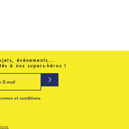
ojets, évènements...
tés à nos supers-héros !
>
termes et conditions
ions