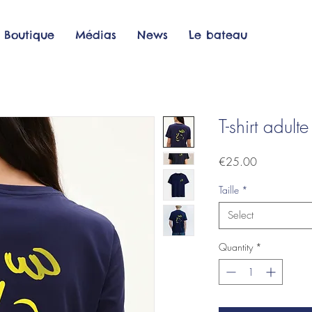
Boutique
Médias
News
Le bateau
T-shirt adulte
Price
€25.00
Taille
*
Select
Quantity
*