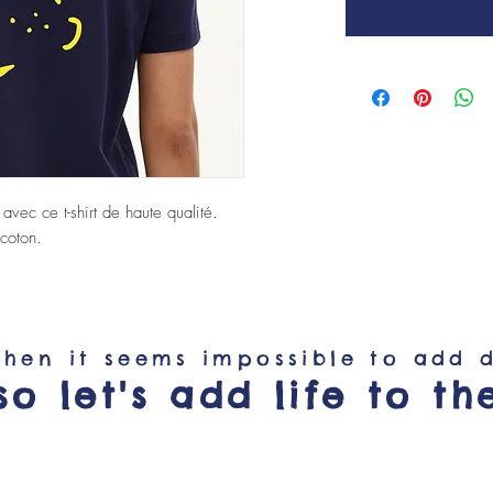
 avec ce t-shirt de haute qualité.
coton.
hen it seems impossible to add d
so let's add life to th