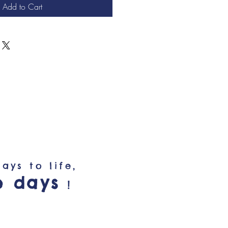
Add to Cart
ays to life,
e days
!