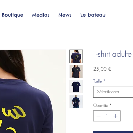
Boutique
Médias
News
Le bateau
T-shirt adulte
Prix
25,00 €
Taille
*
Sélectionner
Quantité
*