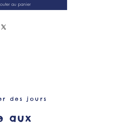
outer au panier
er des jours
e aux