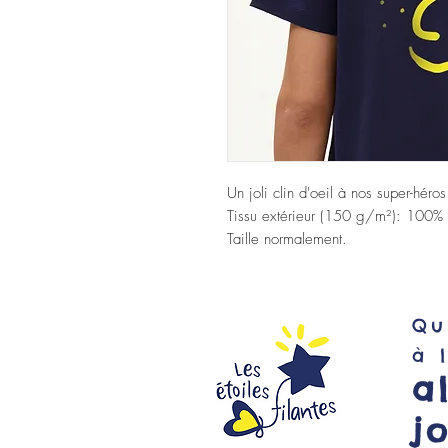
Un joli clin d'oeil à nos super-héros
Tissu extérieur (150 g/m²): 100% 
Taille normalement.
Qu
à 
a
j