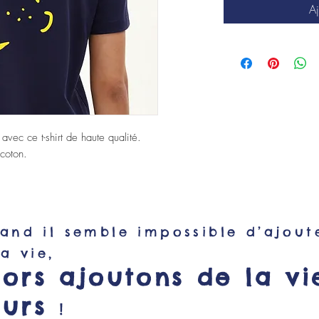
Aj
 avec ce t-shirt de haute qualité.
coton.
and il semble impossible d’ajout
la vie,
lors ajoutons de la vi
ours
!