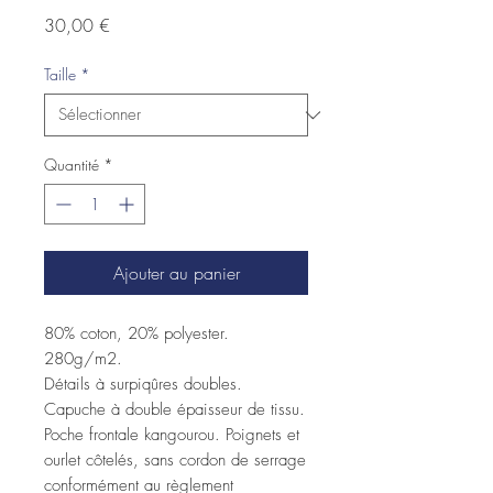
Prix
30,00 €
Taille
*
Quantité
*
Ajouter au panier
80% coton, 20% polyester.
280g/m2.
Détails à surpiqûres doubles.
Capuche à double épaisseur de tissu.
Poche frontale kangourou. Poignets et
ourlet côtelés, sans cordon de serrage
conformément au règlement