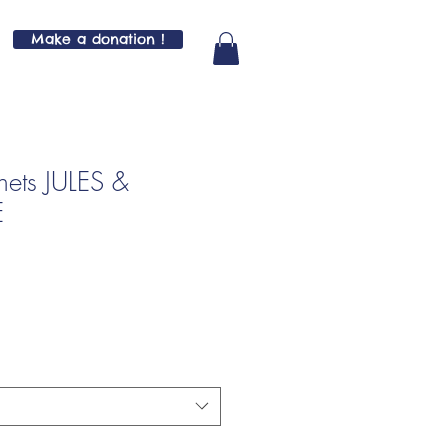
Make a donation !
nets JULES &
E