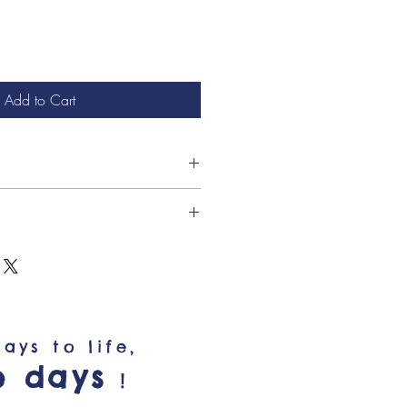
Add to Cart
clairées pour que chacun puisse
sienne. »*
à votre imagination, écrivez vos
 format A5
os joies, vos peines. Laissez
que-page ruban de couleur
ans ces carnets aux couleurs des
m2) de papier ligné
2 (un bleu et un jaune)
toine de Saint Exupery
ays to life,
e days
!