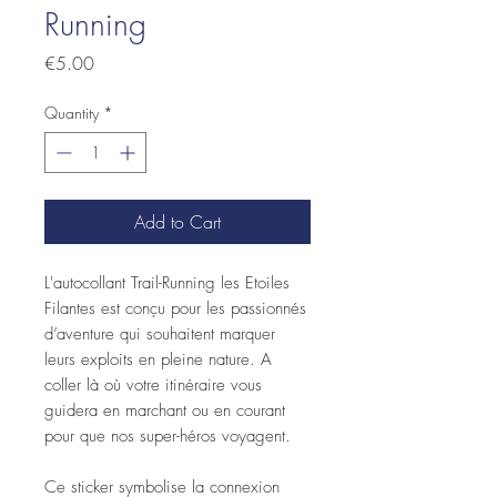
Running
Price
€5.00
Quantity
*
Add to Cart
L'autocollant Trail-Running les Etoiles
Filantes est conçu pour les passionnés
d’aventure qui souhaitent marquer
leurs exploits en pleine nature. A
coller là où votre itinéraire vous
guidera en marchant ou en courant
pour que nos super-héros voyagent.
Ce sticker symbolise la connexion