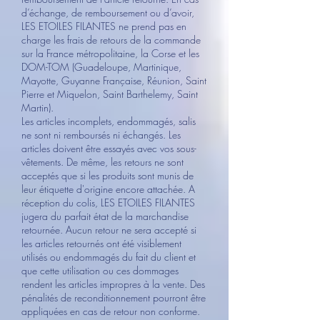
d’échange, de remboursement ou d’avoir,
LES ETOILES FILANTES ne prend pas en
charge les frais de retours de la commande
sur la France métropolitaine, la Corse et les
DOM-TOM (Guadeloupe, Martinique,
Mayotte, Guyanne Française, Réunion, Saint
Pierre et Miquelon, Saint Barthelemy, Saint
Martin).
Les articles incomplets, endommagés, salis
ne sont ni remboursés ni échangés. Les
articles doivent être essayés avec vos sous-
vêtements. De même, les retours ne sont
acceptés que si les produits sont munis de
leur étiquette d'origine encore attachée. A
réception du colis, LES ETOILES FILANTES
jugera du parfait état de la marchandise
retournée. Aucun retour ne sera accepté si
les articles retournés ont été visiblement
utilisés ou endommagés du fait du client et
que cette utilisation ou ces dommages
rendent les articles impropres à la vente. Des
pénalités de reconditionnement pourront être
appliquées en cas de retour non conforme.