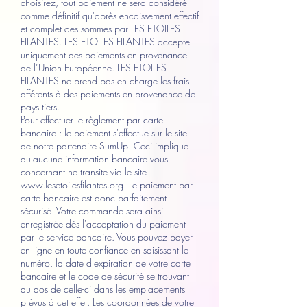
choisirez, tout paiement ne sera considéré
comme définitif qu'après encaissement effectif
et complet des sommes par LES ETOILES
FILANTES. LES ETOILES FILANTES accepte
uniquement des paiements en provenance
de l’Union Européenne. LES ETOILES
FILANTES ne prend pas en charge les frais
afférents à des paiements en provenance de
pays tiers.
Pour effectuer le règlement par carte
bancaire : le paiement s'effectue sur le site
de notre partenaire SumUp. Ceci implique
qu'aucune information bancaire vous
concernant ne transite via le site
www.lesetoilesfilantes.org
. Le paiement par
carte bancaire est donc parfaitement
sécurisé. Votre commande sera ainsi
enregistrée dès l'acceptation du paiement
par le service bancaire. Vous pouvez payer
en ligne en toute confiance en saisissant le
numéro, la date d'expiration de votre carte
bancaire et le code de sécurité se trouvant
au dos de celle-ci dans les emplacements
prévus à cet effet. Les coordonnées de votre