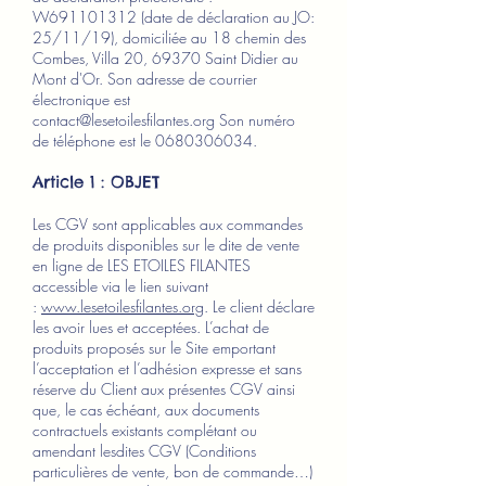
W691101312 (date de déclaration au JO:
25/11/19), domiciliée au 18 chemin des
Combes, Villa 20
, 69370 Saint Didier au
Mont d'Or. Son adresse de courrier
électronique est
contact@lesetoilesfilantes.org
Son numéro
de téléphone est le
0680306034
.
Article 1 : OBJET
Les CGV sont applicables aux commandes
de produits disponibles sur le dite de vente
en ligne de LES ETOILES FILANTES
accessible via le lien suivant
:
www.lesetoilesfilantes.org
. Le client déclare
les avoir lues et acceptées. L’achat de
produits proposés sur le Site emportant
l’acceptation et l’adhésion expresse et sans
réserve du Client aux présentes CGV ainsi
que, le cas échéant, aux documents
contractuels existants complétant ou
amendant lesdites CGV (Conditions
particulières de vente, bon de commande…)