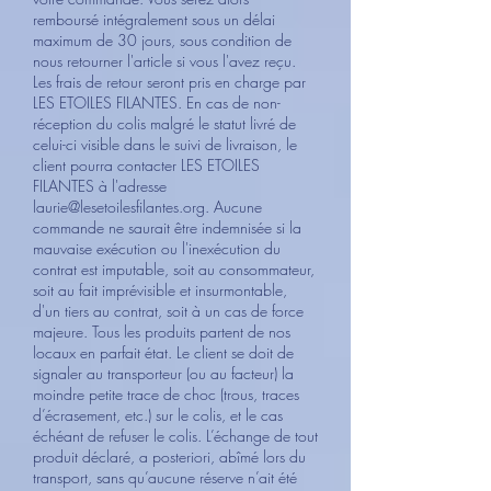
remboursé intégralement sous un délai
maximum de 30 jours, sous condition de
nous retourner l'article si vous l'avez reçu.
Les frais de retour seront pris en charge par
LES ETOILES FILANTES. En cas de non-
réception du colis malgré le statut livré de
celui-ci visible dans le suivi de livraison, le
client pourra contacter LES ETOILES
FILANTES à l'adresse
laurie@lesetoilesfilantes.org
. Aucune
commande ne saurait être indemnisée si la
mauvaise exécution ou l'inexécution du
contrat est imputable, soit au consommateur,
soit au fait imprévisible et insurmontable,
d'un tiers au contrat, soit à un cas de force
majeure. Tous les produits partent de nos
locaux en parfait état. Le client se doit de
signaler au transporteur (ou au facteur) la
moindre petite trace de choc (trous, traces
d’écrasement, etc.) sur le colis, et le cas
échéant de refuser le colis. L’échange de tout
produit déclaré, a posteriori, abîmé lors du
transport, sans qu’aucune réserve n’ait été