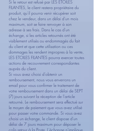
Si le retour est refusé par LES ETOILES
FILANTES, le client restera propriétaire du
produit, qu'il pourra venir récupérer soit
chez le vendeur, dans un délai d'un mois
maximum, soit se faire renvoyer à son
adresse à ses frais. Dans le cas d'un
échange, si les articles retournés ont été
visiblement utilisés ou endommagés du fait
du client et que cette utilisation ou ces
dommages les rendent impropres à la vente,
LES ETOILES FILANTES pourra exercer toutes
actions de recouvrement correspondantes
auprès du client.
Si vous avez choisi d’obtenir un
remboursement, nous vous enverrons un
email pour vous confirmer le traitement de
votre remboursement dans un délai de SEPT
(7) jours suivant la réception de l’article
retourné. Le remboursement sera effectué sur
le moyen de paiement que vous avez utilisé
pour passer votre commande. Si vous avez
choisi un échange, le client dispose d'un
délai de 7 jours maximum pour déposer le
colis retour à la Poste. L'échange n'implique