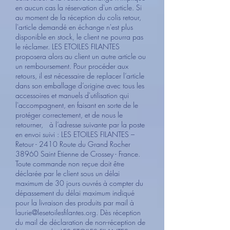
en aucun cas la réservation d'un article. Si
au moment de la réception du colis retour,
l'article demandé en échange n'est plus
disponible en stock, le client ne pourra pas
le réclamer. LES ETOILES FILANTES
proposera alors au client un autre article ou
un remboursement. Pour procéder aux
retours, il est nécessaire de replacer l’article
dans son emballage d’origine avec tous les
accessoires et manuels d'utilisation qui
l'accompagnent, en faisant en sorte de le
protéger correctement, et de nous le
retourner, à l’adresse suivante par la poste
en envoi suivi : LES ETOILES FILANTES –
Retour - 2410 Route du Grand Rocher
38960 Saint Etienne de Crossey - France.
Toute commande non reçue doit être
déclarée par le client sous un délai
maximum de 30 jours ouvrés à compter du
dépassement du délai maximum indiqué
pour la livraison des produits par mail à
laurie@lesetoilesfilantes.org
. Dès réception
du mail de déclaration de non-réception de