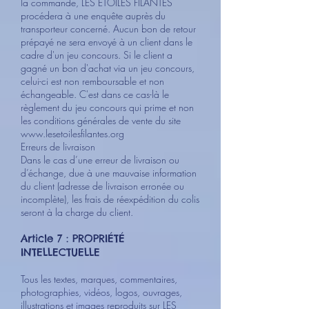
la commande, LES ETOILES FILANTES
procédera à une enquête auprès du
transporteur concerné. Aucun bon de retour
prépayé ne sera envoyé à un client dans le
cadre d'un jeu concours. Si le client a
gagné un bon d'achat via un jeu concours,
celui-ci est non remboursable et non
échangeable. C'est dans ce cas-là le
règlement du jeu concours qui prime et non
les conditions générales de vente du site
www.lesetoilesfilantes.org
Erreurs de livraison
Dans le cas d’une erreur de livraison ou
d’échange, due à une mauvaise information
du client (adresse de livraison erronée ou
incomplète), les frais de réexpédition du colis
seront à la charge du client.
Article 7 : PROPRIÉTÉ
INTELLECTUELLE
Tous les textes, marques, commentaires,
photographies, vidéos, logos, ouvrages,
illustrations et images reproduits sur LES