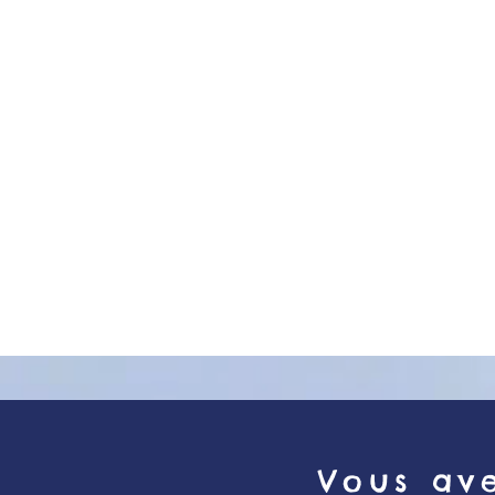
en France.
Ce type de tumeur 
est très rare et tou
principalement les 
5 à 10 ans.
Vous ave