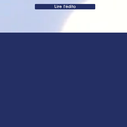
Lire l'édito
Nos missions
Apporter une assistance
humaine, matérielle,
financière aux familles des
enfants malades.