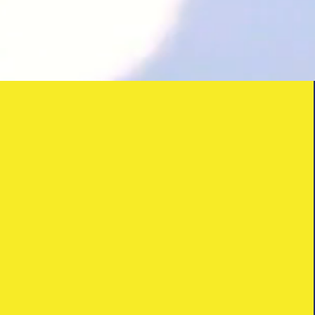
Réaliser les rêves des
enfants atteints d’une
tumeur du tronc
cérébral.