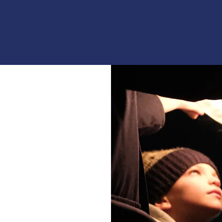
n
s
as de
 tronc
nostiqués