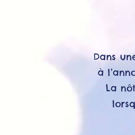
Dans une
à l’ann
La nô
lors