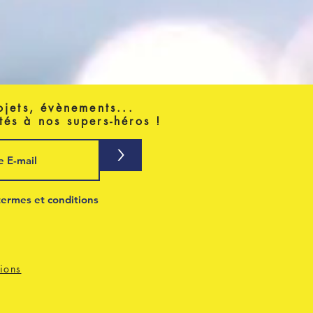
ojets, évènements...
tés à nos supers-héros !
>
termes et conditions
ions