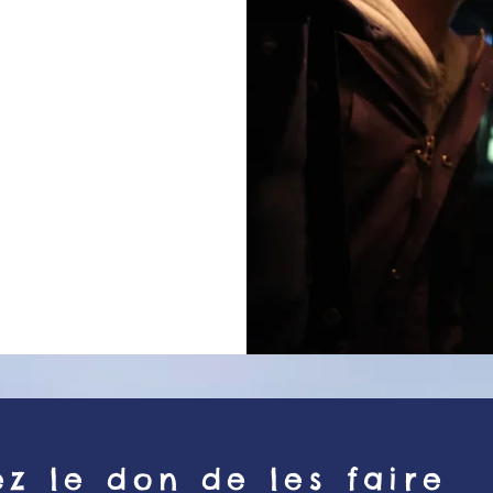
cérébrale
che
enfants de
z le don de les faire