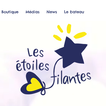
Boutique
Médias
News
Le bateau
L'association