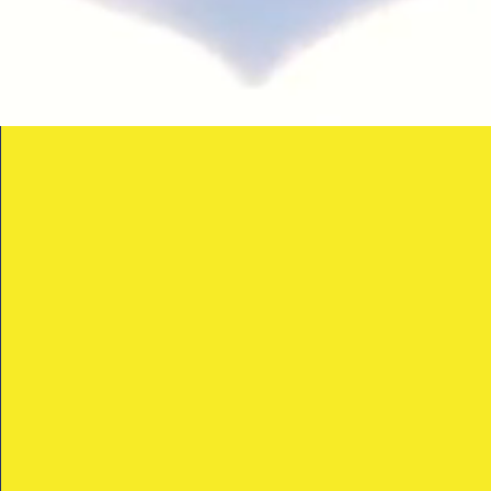
Aider la recherche sur
le gliome infiltrant du
tronc cérébral.