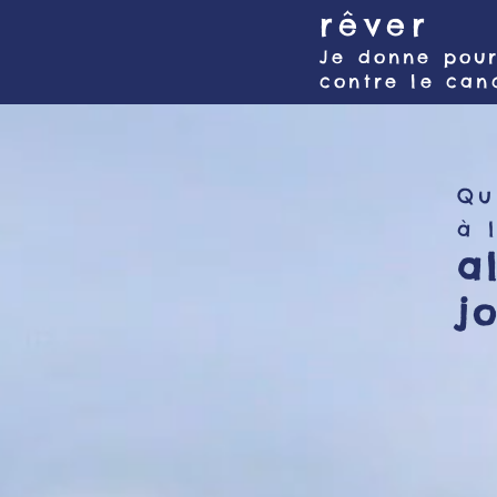
rêver
Je donne pour
contre le can
Qu
à 
a
j