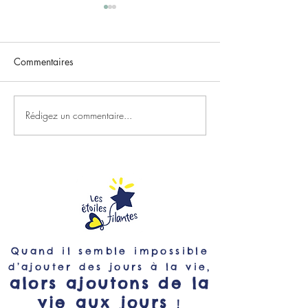
Commentaires
Rédigez un commentaire...
Rejoignez le Club Strava
Gladys, Kiara et
2500 voix !
bord des Etoiles 
Quand il semble impossible
d’ajouter des jours à la vie,
alors ajoutons de la
vie aux jours
!