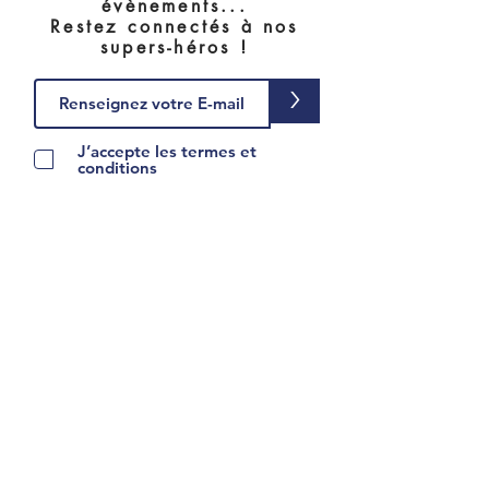
évènements...
Restez connectés à nos
supers-héros !
>
J’accepte les termes et
conditions
© 2020 Les étoiles filantes.
contact@lesetoilesfilantes.org
-
Mentions
légales
-
Conditions
générales de vente