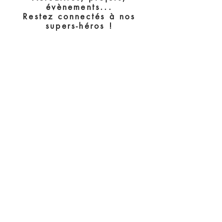
évènements...
Restez connectés à nos
supers-héros !
>
J’accepte les termes et
conditions
© 2020 Les étoiles filantes.
contact@lesetoilesfilantes.org
-
Mentions
légales
-
Conditions
générales de vente