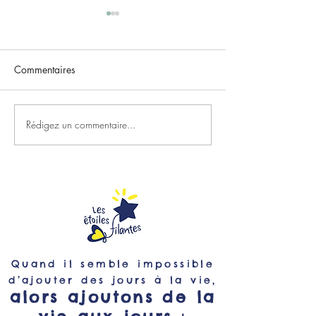
Commentaires
Rédigez un commentaire...
Rejoignez le Club Strava
Gladys, Kiara et
2500 voix !
bord des Etoiles 
Quand il semble impossible
d’ajouter des jours à la vie,
alors ajoutons de la