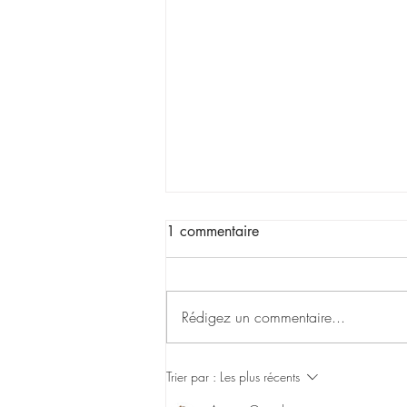
1 commentaire
Rédigez un commentaire...
Grâce à vous : 40 000 €
Trier par :
Les plus récents
pour la recherche contre le