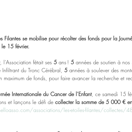
les Filantes se mobilise pour récolter des fonds pour la Journ
le 15 février.
 l’Association fêtait ses 
5 
ans ! 
5
 années de soutien à nos 
Infiltrant du Tronc Cérébral, 
5
 années à soulever des mont
un maximum de fonds, pour faire avancer la recherche et rec
urnée Internationale du Cancer de l’Enfant
, ce samedi 15 fév
ns et lançons le défi de 
collecter la somme de 5 000 € en
loasso.com/associations/les-etoiles-filantes/collectes/48h-