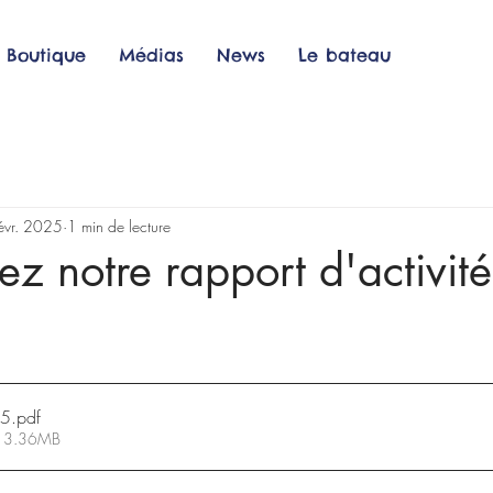
Boutique
Médias
News
Le bateau
évr. 2025
1 min de lecture
ez notre rapport d'activit
25
.pdf
 • 3.36MB