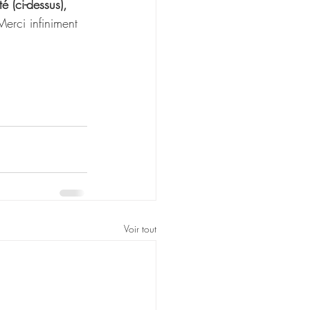
 (ci-dessus), 
Merci infiniment 
Voir tout