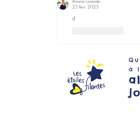
Ariana Grande
cancer pédiatrique 💛
25 févr. 2025
d
J'aime
Répondre
Qu
à 
a
j