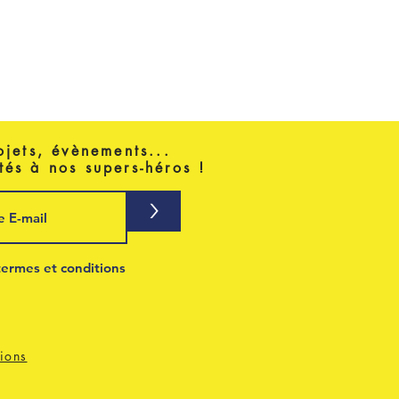
ojets, évènements...
tés à nos supers-héros !
>
termes et conditions
ions