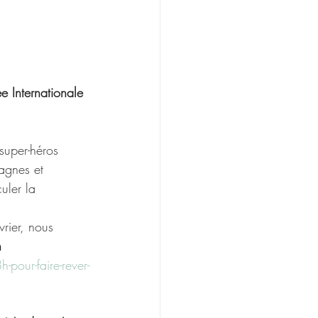
ée Internationale 
super-héros 
agnes et 
uler la 
rier, nous 
 
pour-faire-rever-