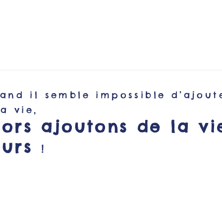
and il semble impossible d’ajout
la vie,
lors ajoutons de la vi
ours
!