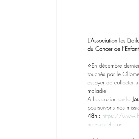
L'Association les Etoi
du Cancer de l’Enfant 
⭐️En décembre dernier,
touchés par le Gliome 
essayer de collecter 
maladie. 
A l’occasion de la 
Jo
poursuivons nos missio
48h :
https://www.hel
nos-super-heros