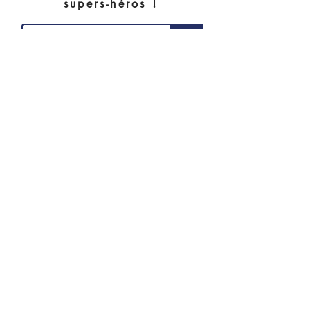
supers-héros !
>
J’accepte les termes et
conditions
© 2020 Les étoiles filantes.
contact@lesetoilesfilantes.org
-
Mentions
légales
-
Conditions
générales de vente