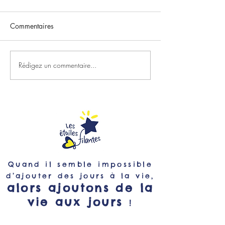
Commentaires
Rédigez un commentaire...
Rejoignez le Club Strava
Gladys, Kiara et
2500 voix !
bord des Etoiles 
Quand il semble impossible
d’ajouter des jours à la vie,
alors ajoutons de la
vie aux jours
!