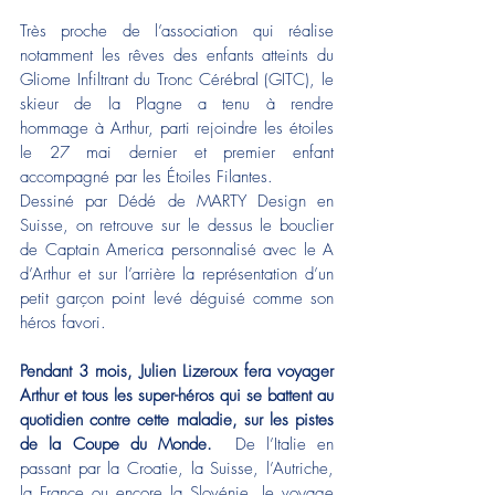
Très proche de l’association qui réalise 
notamment les rêves des enfants atteints du 
Gliome Infiltrant du Tronc Cérébral (GITC), le 
skieur de la Plagne a tenu à rendre 
hommage à Arthur, parti rejoindre les étoiles 
le 27 mai dernier et premier enfant 
accompagné par les Étoiles Filantes.
Dessiné par Dédé de MARTY Design en 
Suisse, on retrouve sur le dessus le bouclier 
de Captain America personnalisé avec le A 
d’Arthur et sur l’arrière la représentation d’un 
petit garçon point levé déguisé comme son 
héros favori.
Pendant 3 mois, Julien Lizeroux fera voyager 
Arthur et tous les super-héros qui se battent au 
quotidien contre cette maladie, sur les pistes 
de la Coupe du Monde.  
De l’Italie en 
passant par la Croatie, la Suisse, l’Autriche, 
la France ou encore la Slovénie, le voyage 