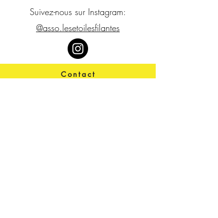
Suivez-nous sur Instagram:
@asso.lesetoilesfilantes
Contact
contact@lesetoilesfilantes.org
Télécharger notre rapport
d'activité
Actualités, projets,
évènements...
Restez connectés à nos
supers-héros !
>
J’accepte les termes et