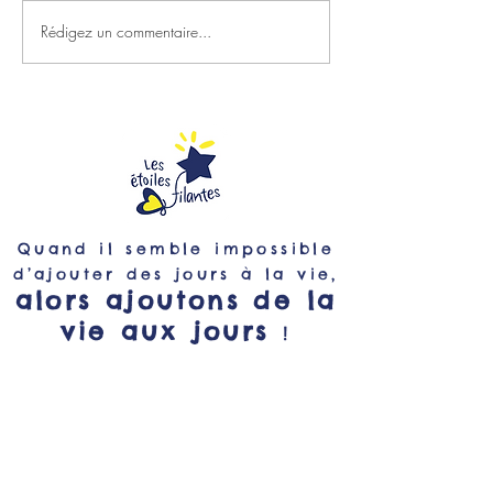
Rédigez un commentaire...
Rejoignez le Club Strava
Gladys, Kiara et
2500 voix !
bord des Etoiles 
Quand il semble impossible
d’ajouter des jours à la vie,
alors ajoutons de la
vie aux jours
!