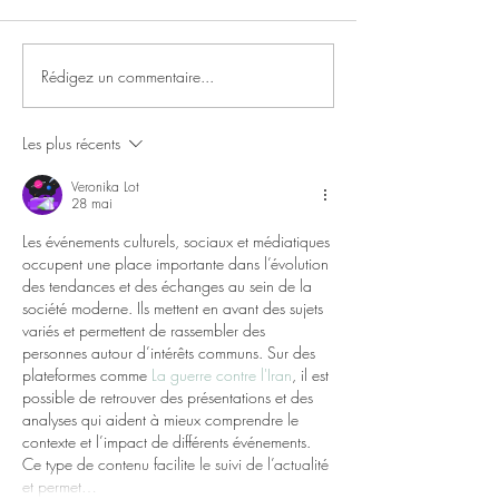
Rédigez un commentaire...
Rejoignez le Club Strava
14 520 euros réc
2500 voix !
de l'Alambike
Les plus récents
Veronika Lot
28 mai
Les événements culturels, sociaux et médiatiques 
occupent une place importante dans l’évolution 
des tendances et des échanges au sein de la 
société moderne. Ils mettent en avant des sujets 
variés et permettent de rassembler des 
personnes autour d’intérêts communs. Sur des 
plateformes comme 
La guerre contre l'Iran
, il est 
possible de retrouver des présentations et des 
analyses qui aident à mieux comprendre le 
contexte et l’impact de différents événements. 
Ce type de contenu facilite le suivi de l’actualité 
et permet…