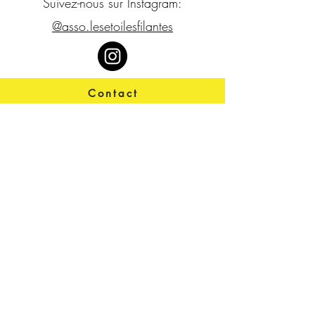
Suivez-nous sur Instagram:
@asso.lesetoilesfilantes
Contact
contact@lesetoilesfilantes.org
Télécharger notre rapport
d'activité
Actualités, projets,
évènements...
Restez connectés à nos
supers-héros !
>
J’accepte les termes et
conditions