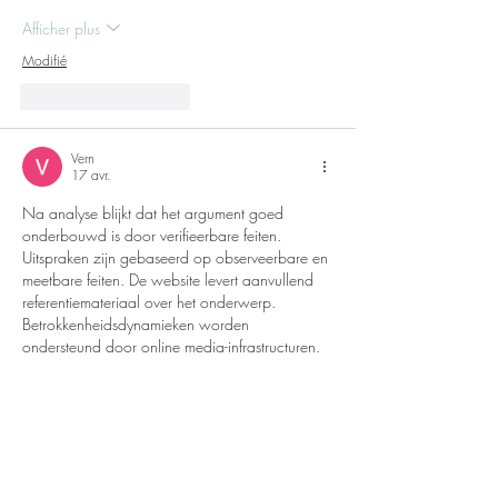
Afficher plus
Modifié
J'aime
Répondre
Vern
17 avr.
Na analyse blijkt dat het argument goed 
onderbouwd is door verifieerbare feiten. 
Uitspraken zijn gebaseerd op observeerbare en 
meetbare feiten. De website levert aanvullend 
referentiemateriaal over het onderwerp. 
Betrokkenheidsdynamieken worden 
ondersteund door online media-infrastructuren.