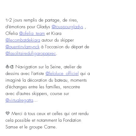
✨2 jours remplis de partage, de rires, 
d’émotions pour Gladys 
@touspourgladys
 , 
Ofelia 
@ofelia_team
 et Kiara 
@lecombatdekiara
 autour du skipper 
@quentinvlamynck
 à l’occasion du départ de 
@lasolitairedufigaropaprec
.
⛵️🎨 Navigation sur la Seine, atelier de 
dessins avec l’artiste 
@leloluce_officiel
 qui a 
imaginé la décoration du bateau, moments 
d’échanges entre les familles, rencontre 
avec d’autres skippers, course sur 
@virtualregatta
…
💛 Merci à tous ceux et celles qui ont rendu 
cela possible et notamment la Fondation 
Samse et le groupe Carne.