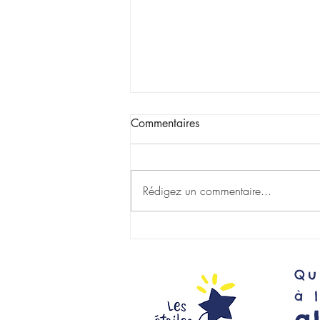
Commentaires
Rédigez un commentaire...
Grâce à vous : 40 000 €
pour la recherche contre le
cancer pédiatrique 💛
Qu
à 