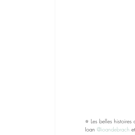
⭐ Les belles histoires 
Ioan 
@ioandebrach
 e