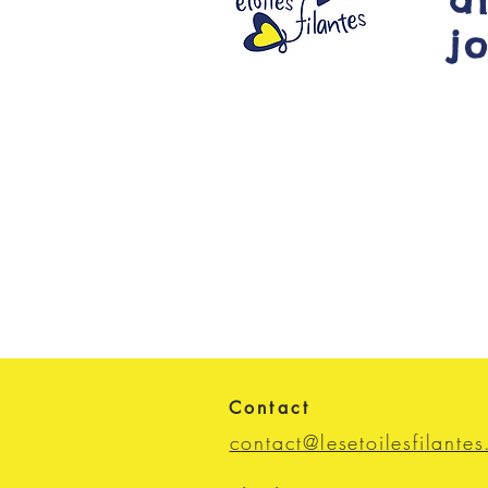
a
j
Contact
contact@lesetoilesfilantes