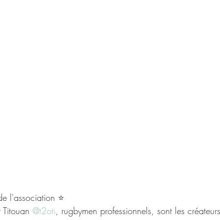
de l'association ⭐ 
t Titouan 
@t2oti
, rugbymen professionnels, sont les créateur