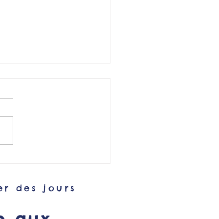
ys, Kiara et Ofelia à
des Etoiles Filantes
er des jours