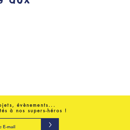
e aux
ojets, évènements...
tés à nos supers-héros !
>