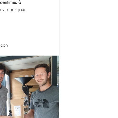
 centimes à 
a vie aux jours 
âcon 