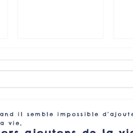
Rejoignez le Club Strava
Glad
2500 voix !
bord 
and il semble impossible d’ajout
la vie,