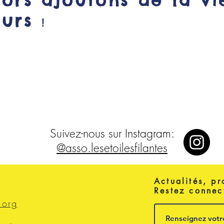
lors ajoutons de la vi
ours
!
Suivez-nous sur Instagram:
@asso.lesetoilesfilantes
Actualités, pr
Restez connec
.org