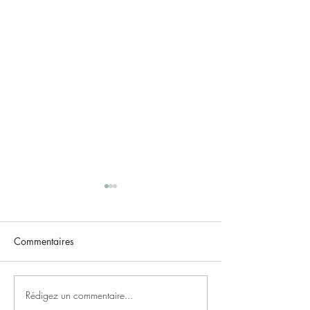
Commentaires
Rédigez un commentaire...
Rejoignez le Club Strava
Gladys, Kiara et