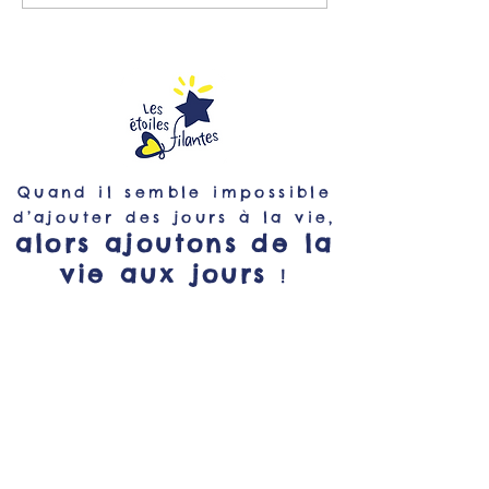
2500 voix !
bord des Etoiles 
Quand il semble impossible
d’ajouter des jours à la vie,
alors ajoutons de la
vie aux jours
!