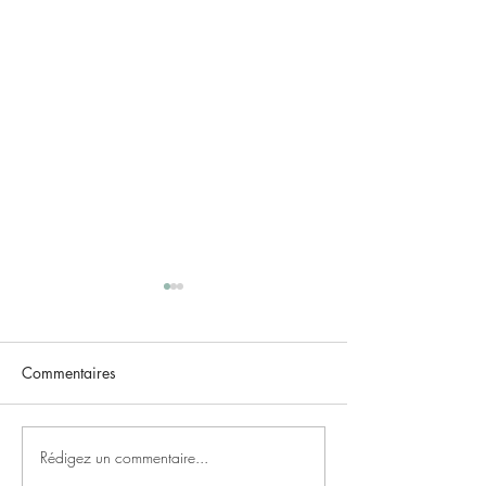
Commentaires
Rédigez un commentaire...
Rejoignez le Club Strava
Gladys, Kiara et