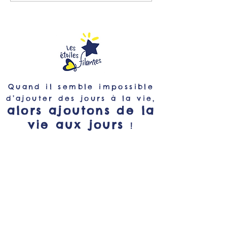
2500 voix !
bord des Etoiles 
Quand il semble impossible
d’ajouter des jours à la vie,
alors ajoutons de la
vie aux jours
!