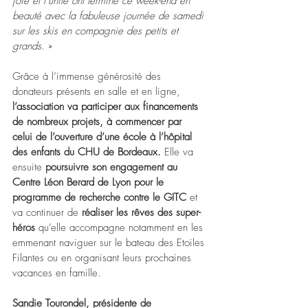
joie et l’unité ont terminé ce week-end en 
beauté avec la fabuleuse journée de samedi 
sur les skis en compagnie des petits et 
grands
. »
Grâce à l’immense générosité des 
donateurs présents en salle et en ligne, 
l’association va participer aux financements 
de nombreux projets, à commencer par 
celui de l’ouverture d’une école à l’hôpital 
des enfants du CHU de Bordeaux.
 Elle va 
ensuite 
poursuivre son engagement au 
Centre Léon Berard de Lyon pour le 
programme de recherche contre le GITC 
et 
va continuer de 
réaliser les rêves des super-
héros
 qu’elle accompagne notamment en les 
emmenant naviguer sur le bateau des Etoiles 
Filantes ou en organisant leurs prochaines 
vacances en famille.
Sandie Tourondel, présidente de 