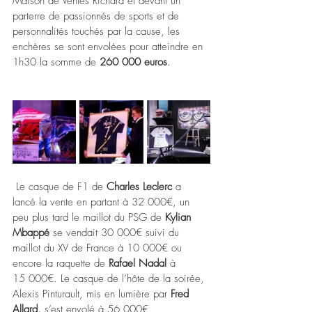
Maison de Ventes Richard et devant un 
parterre de passionnés de sports et de 
personnalités touchés par la cause, les 
enchères se sont envolées pour atteindre en 
1h30 la somme de 
260 000 euros
.
 Le casque de F1 de 
Charles Leclerc
 a 
lancé la vente en partant à 32 000€, un 
peu plus tard le maillot du PSG de 
Kylian 
Mbappé
 se vendait 30 000€ suivi du 
maillot du XV de France à 10 000€ ou 
encore la raquette de 
Rafael Nadal
 à 
15 000€. Le casque de l’hôte de la soirée, 
Alexis Pinturault, mis en lumière par 
Fred 
Allard,
 s’est envolé à 56 000€.