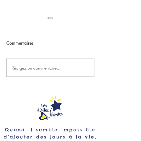
Commentaires
Rédigez un commentaire...
Rejoignez le Club Strava
Gladys, Kiara et
2500 voix !
bord des Etoiles 
Quand il semble impossible
d’ajouter des jours à la vie,