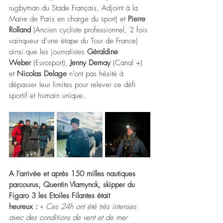
rugbyman du Stade Français, Adjoint à la 
Maire de Paris en charge du sport) et 
Pierre 
Rolland
 (Ancien cycliste professionnel, 2 fois 
vainqueur d’une étape du Tour de France) 
ainsi que les journalistes 
Géraldine 
Weber
 (Eurosport), 
Jenny Demay
 (Canal +) 
et 
Nicolas Delage
 n’ont pas hésité à 
dépasser leur limites pour relever ce défi 
sportif et humain unique.
A l’arrivée et après 150 milles nautiques 
parcourus, Quentin Vlamynck, skipper du 
Figaro 3 les Etoiles Filantes était 
heureux :
 « 
Ces 24h ont été très intenses 
avec des conditions de vent et de mer 