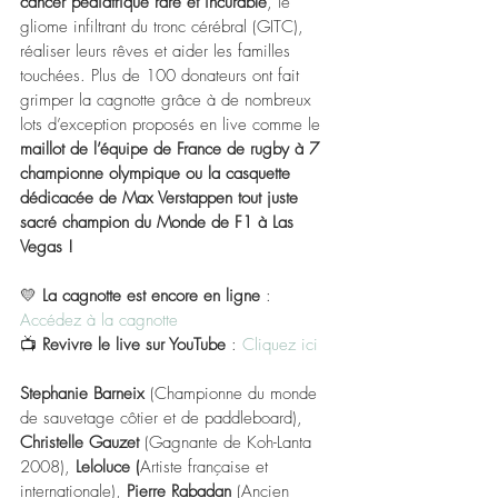
cancer pédiatrique rare et incurable
, le 
gliome infiltrant du tronc cérébral (GITC), 
réaliser leurs rêves et aider les familles 
touchées. Plus de 100 donateurs ont fait 
grimper la cagnotte grâce à de nombreux 
lots d’exception proposés en live comme le 
maillot de l’équipe de France de rugby à 7 
championne olympique ou la casquette 
dédicacée de Max Verstappen tout juste 
sacré champion du Monde de F1 à Las 
Vegas !
💛 
La cagnotte est encore en ligne
 : 
Accédez à la cagnotte
📺 
Revivre le live sur YouTube
 : 
Cliquez ici
Stephanie Barneix
 (Championne du monde 
de sauvetage côtier et de paddleboard), 
Christelle Gauzet
 (Gagnante de Koh-Lanta 
2008), 
Leloluce (
Artiste française et 
internationale), 
Pierre Rabadan
 (Ancien 